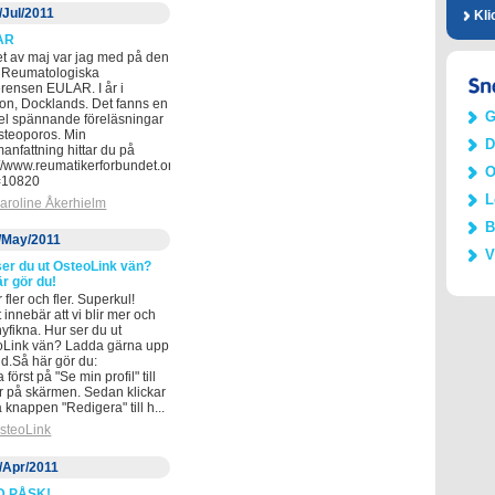
/Jul/2011
Kli
AR
tet av maj var jag med på den
a Reumatologiska
rensen EULAR. I år i
on, Docklands. Det fanns en
G
el spännande föreläsningar
steoporos. Min
D
nfattning hittar du på
//www.reumatikerforbundet.org/start.asp?
O
=10820
L
aroline Åkerhielm
B
/May/2011
V
ser du ut OsteoLink vän?
r gör du!
r fler och fler. Superkul!
t innebär att vi blir mer och
yfikna. Hur ser du ut
oLink vän? Ladda gärna upp
ld.Så här gör du:
 först på "Se min profil" till
r på skärmen. Sedan klickar
 knappen "Redigera" till h...
steoLink
/Apr/2011
D PÅSK!