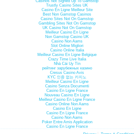
Casinos Not Signed Up To Gamstop
Trustly Casino Sites UK
Casino En Ligne Meilleur Site
Best Non Gamstop Casinos
Casino Sites Not On Gamstop
Gambling Sites Not On Gamstop
UK Casino Not On Gamstop
Meilleur Casino En Ligne
Non Gamstop Casino UK
Casino Non Aams
Slot Online Migliori
Casino Online Italia
Meilleur Casino En Ligne Belgique
Crazy Time Live Italia
Nhà Cái Uy Tín
рейтинг зарубежных казино
Cresus Casino Avis
KYC 인증 없는 카지노
Meilleur Casino En Ligne
Casino Senza Documenti
Casino En Ligne France
Nouveau Casino En Ligne
Meilleur Casino En Ligne France
Casino Online Non Aams
Casino En Ligne
Casino En Ligne France
Casino Non Aams
Poker Entre Amis Application
Casino En Ligne France