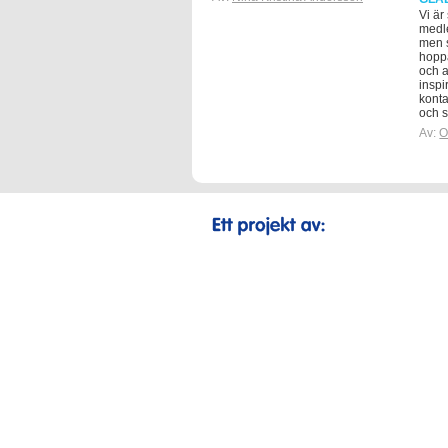
Vi är
medl
men s
hoppa
och a
inspi
konta
och s
Av:
O