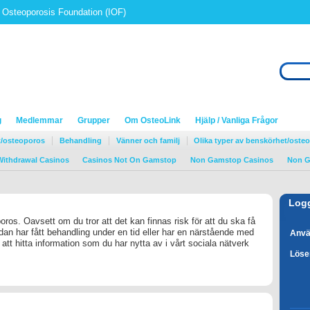
al Osteoporosis Foundation (IOF)
g
Medlemmar
Grupper
Om OsteoLink
Hjälp / Vanliga Frågor
/osteoporos
Behandling
Vänner och familj
Olika typer av benskörhet/oste
Withdrawal Casinos
Casinos Not On Gamstop
Non Gamstop Casinos
Non G
Logg
ros. Oavsett om du tror att det kan finnas risk för att du ska få
dan har fått behandling under en tid eller har en närstående med
Anv
tt hitta information som du har nytta av i vårt sociala nätverk
Löse