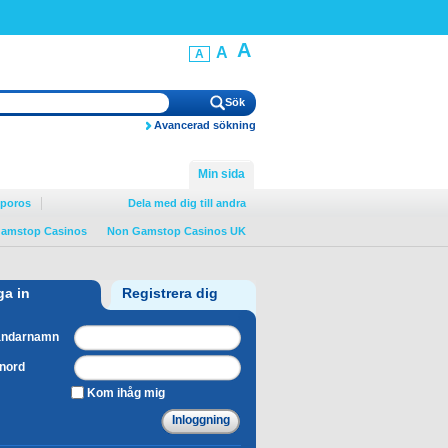
A
A
A
Avancerad sökning
Min sida
oporos
Dela med dig till andra
amstop Casinos
Non Gamstop Casinos UK
a in
Registrera dig
ändarnamn
nord
Kom ihåg mig