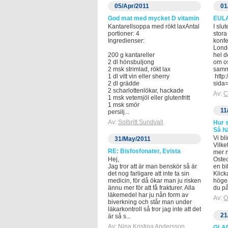
05/Apr/2011
01
God mat med mycket D vitamin
EUL
Kantarellsoppa med rökt laxAntal
I slu
portioner: 4
stor
Ingredienser:
konfe
Lond
200 g kantareller
hel d
2 dl hönsbuljong
om o
2 msk strimlad, rökt lax
samma
1 dl vitt vin eller sherry
http:
2 dl grädde
sida
2 scharlottenlökar, hackade
Av:
C
1 msk vetemjöl eller glutenfritt
1 msk smör
11
persilj...
Av:
Solbritt Sundvall
Hur 
Så hä
Vi bli
31/May/2011
Vilke
RE: Bisfosfonater, Evista
mer n
Hej,
Oste
Jag tror att är man benskör så är
en bi
det nog farligare att inte ta sin
Klicka
medicin, för då ökar man ju risken
höge
ännu mer för att få frakturer. Alla
du på
läkemedel har ju nån form av
Av:
O
biverkning och står man under
läkarkontroll så tror jag inte att det
21
är så s...
Av:
Nina Kristina Andersson
GLA