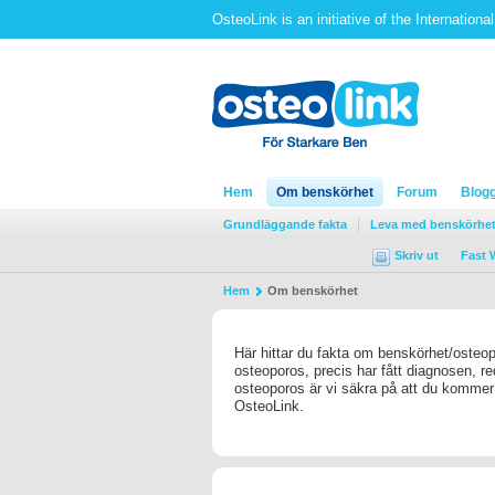
OsteoLink is an initiative of the Internation
Hem
Om benskörhet
Forum
Blog
Grundläggande fakta
Leva med benskörhet
Skriv ut
Fast 
Hem
Om benskörhet
Här hittar du fakta om benskörhet/osteopo
osteoporos, precis har fått diagnosen, re
osteoporos är vi säkra på att du kommer a
OsteoLink.