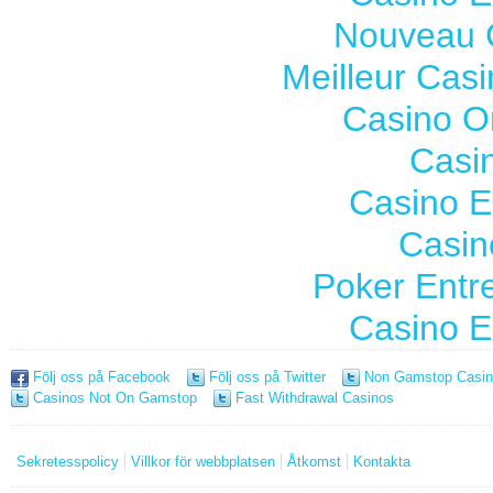
Nouveau 
Meilleur Cas
Casino O
Casi
Casino E
Casin
Poker Entre
Casino E
Följ oss på Facebook
Följ oss på Twitter
Non Gamstop Casi
Casinos Not On Gamstop
Fast Withdrawal Casinos
Sekretesspolicy
Villkor för webbplatsen
Åtkomst
Kontakta