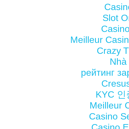
Casin
Slot O
Casino
Meilleur Casi
Crazy Ti
Nhà 
рейтинг з
Cresus
KYC 
Meilleur 
Casino S
Casino E