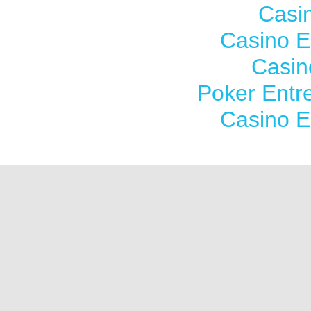
Casi
Casino E
Casin
Poker Entre
Casino E