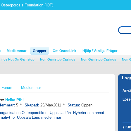
al Osteoporosis Foundation (IOF)
g
Medlemmar
Grupper
Om OsteoLink
Hjälp / Vanliga Frågor
sinos Not On Gamstop
Non Gamstop Casinos
Non Gamstop Casinos
Non 
Logg
Forum
Medlemmar
Anv
Löse
re:
Helka Pihl
lemmar:
5
Skapad:
25/Mar/2011
Status:
Öppen
organisation Osteoporotiker i Uppsala Län. Nyheter och annat
rmativt för Uppsala Läns medlemmar
Kli