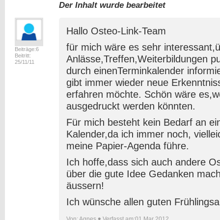
Der Inhalt wurde bearbeitet
Hallo Osteo-Link-Team
für mich wäre es sehr interessant,
Beiträge:6
Beitritt:
Anlässe,Treffen,Weiterbildungen 
25/11/11
durch einenTerminkalender informi
gibt immer wieder neue Erkenntniss
erfahren möchte. Schön wäre es,w
ausgedruckt werden könnten.
Für mich besteht kein Bedarf an ei
Kalender,da ich immer noch, viellei
meine Papier-Agenda führe.
Ich hoffe,dass sich auch andere Os
über die gute Idee Gedanken mach
äussern!
Ich wünsche allen guten Frühlingsa
•
Von:
Agnes
Verfasst am:01 Mar 2012