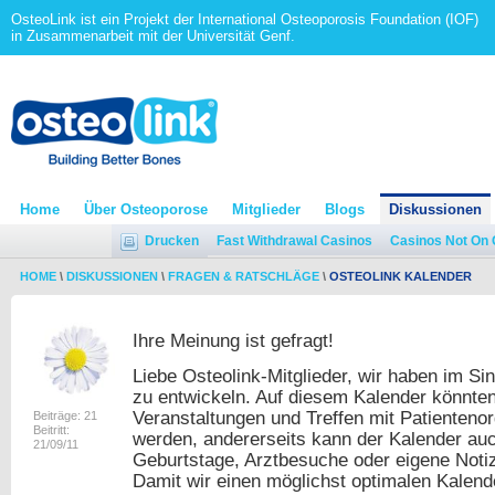
OsteoLink ist ein Projekt der International Osteoporosis Foundation (IOF)
in Zusammenarbeit mit der Universität Genf.
Home
Über Osteoporose
Mitglieder
Blogs
Diskussionen
Drucken
Fast Withdrawal Casinos
Casinos Not On
HOME
\
DISKUSSIONEN
\
FRAGEN & RATSCHLÄGE
\
OSTEOLINK KALENDER
Ihre Meinung ist gefragt!
Liebe Osteolink-Mitglieder, wir haben im Si
zu entwickeln. Auf diesem Kalender könnten
Veranstaltungen und Treffen mit Patienteno
Beiträge: 21
Beitritt:
werden, andererseits kann der Kalender auc
21/09/11
Geburtstage, Arztbesuche oder eigene Noti
Damit wir einen möglichst optimalen Kalende