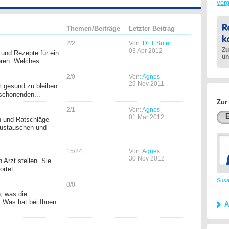
ver
Themen/Beiträge
Letzter Beitrag
2/2
Von:
Dr. I. Suter
Zu
03 Apr 2012
 und Rezepte für ein
un
eren. Welches...
2/0
Von:
Agnes
29 Nov 2011
um gesund zu bleiben.
schonenden...
Zur
2/1
Von:
Agnes
E
01 Mar 2012
n und Ratschläge
austauschen und
15/24
Von:
Agnes
30 Nov 2012
 Arzt stellen. Sie
rtet.
Susa
0/0
, was die
t. Was hat bei Ihnen
A