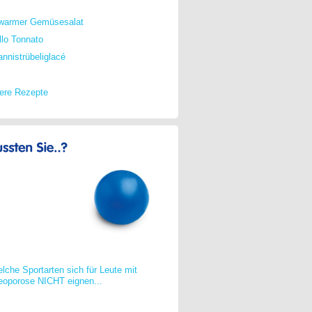
warmer Gemüsesalat
llo Tonnato
nnistrübeliglacé
tere Rezepte
elche Sportarten sich für Leute mit
eoporose NICHT eignen...