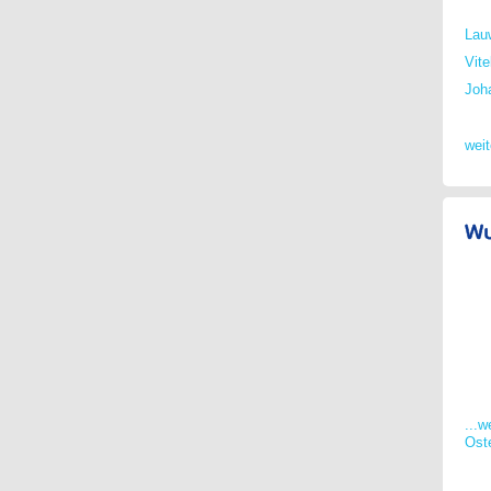
Lau
Vite
Joha
wei
...w
Ost