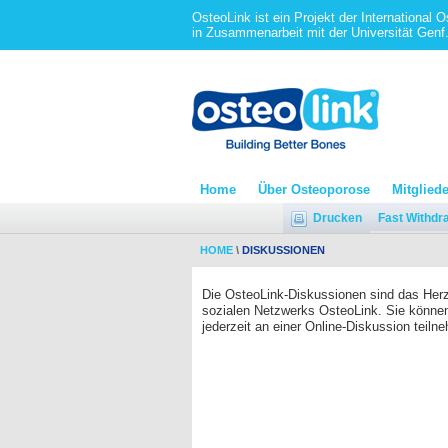
OsteoLink ist ein Projekt der International 
in Zusammenarbeit mit der Universität Genf
Home
Über Osteoporose
Mitgliede
Drucken
Fast Withdr
HOME
\
DISKUSSIONEN
Die OsteoLink-Diskussionen sind das Her
sozialen Netzwerks OsteoLink. Sie könne
jederzeit an einer Online-Diskussion teiln