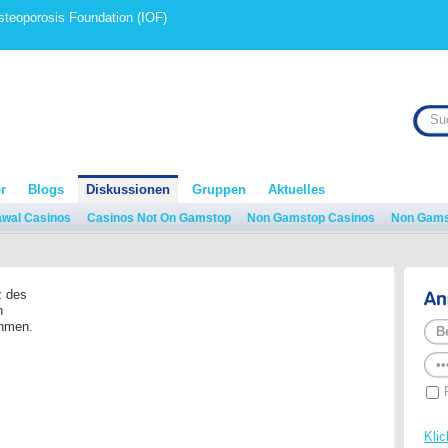
Osteoporosis Foundation (IOF)
.
r
Blogs
Diskussionen
Gruppen
Aktuelles
awal Casinos
Casinos Not On Gamstop
Non Gamstop Casinos
Non Gams
z des
n
ehmen.
Klic