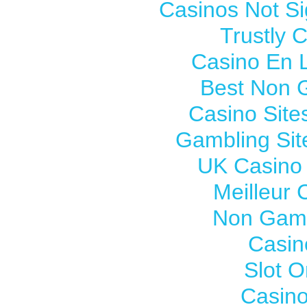
Casinos Not S
Trustly 
Casino En L
Best Non 
Casino Sit
Gambling Si
UK Casino
Meilleur 
Non Gams
Casin
Slot O
Casino