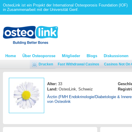
OsteoLink ist ein Projekt der International Osteoporosis Foundation (IOF)
in Zusammenarbeit mit der Universität Genf.
Home
Über Osteoporose
Mitglieder
Blogs
Diskussionen
Drucken
Fast Withdrawal Casinos
Casinos Not On
Alter:
33
Geschle
Land:
OsteoLink, Schweiz
Registri
Ärztin (FMH Endokrinologie/Diabetologie & Inner
von Osteolink