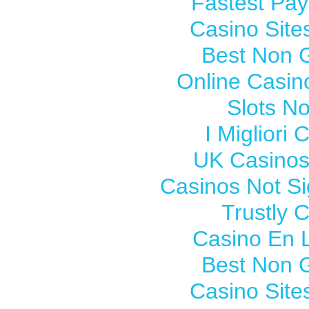
Fastest Pay
Casino Sit
Best Non 
Online Casi
Slots N
I Migliori
UK Casinos
Casinos Not S
Trustly 
Casino En L
Best Non 
Casino Sit