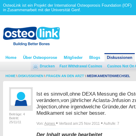
OsteoLink ist ein Projekt der International Osteoporosis Foundation (IOF)
in Zusammenarbeit mit der Universität Genf.
Home
Über Osteoporose
Mitglieder
Blogs
Diskussionen
Drucken
Fast Withdrawal Casinos
Casinos Not On
HOME
\
DISKUSSIONEN
\
FRAGEN AN DEN ARZT
\
MEDIKAMENTENWECHSEL
Ist es sinnvoll,ohne DEXA Messung die Os
verändern,von jährlicher Aclasta-Jnfusion zu
Jnjection,ohne irgendwelche Gründe,der Art
Medikament sei sicher besser.
Beiträge: 4
Beitritt:
•
•
25/11/11
Von:
Agnes
Verfasst am:25 Nov 2011
Aufrufe: 7
Der Inhalt wurde bearbeitet