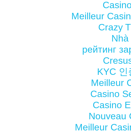
Casino
Meilleur Casi
Crazy Ti
Nhà 
рейтинг з
Cresus
KYC 
Meilleur 
Casino S
Casino E
Nouveau 
Meilleur Cas