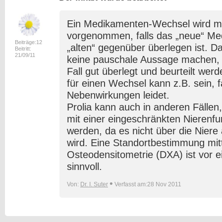
Ein Medikamenten-Wechsel wird m
vorgenommen, falls das „neue“ M
Beiträge:12
„alten“ gegenüber überlegen ist. 
Beitritt:
21/09/11
keine pauschale Aussage machen, 
Fall gut überlegt und beurteilt wer
für einen Wechsel kann z.B. sein, f
Nebenwirkungen leidet.
Prolia kann auch in anderen Fällen,
mit einer eingeschränkten Nierenfu
werden, da es nicht über die Nier
wird. Eine Standortbestimmung mit
Osteodensitometrie (DXA) ist vor 
sinnvoll.
•
Von:
Dr. I. Suter
Verfasst am:28 Nov 2011