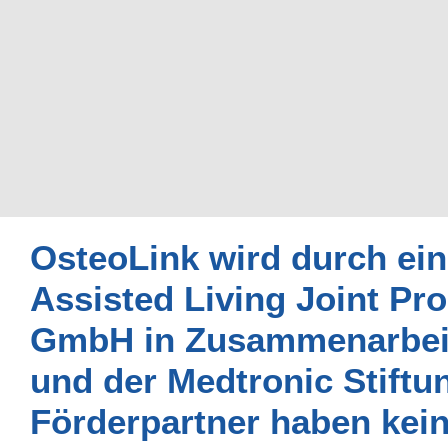
OsteoLink wird durch ei
Assisted Living Joint P
GmbH in Zusammenarbeit
und der Medtronic Stiftun
Förderpartner haben kei