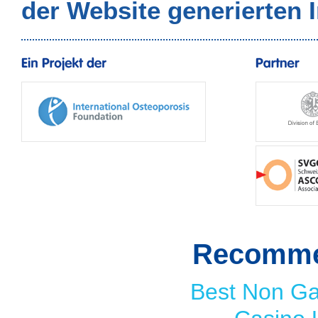
der Website generierten I
Recomme
Best Non G