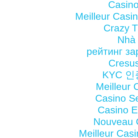
Casino
Meilleur Casi
Crazy Ti
Nhà 
рейтинг з
Cresus
KYC 
Meilleur 
Casino S
Casino E
Nouveau 
Meilleur Cas