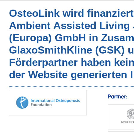
OsteoLink wird finanzier
Ambient Assisted Living
(Europa) GmbH in Zusam
GlaxoSmithKline (GSK) un
Förderpartner haben kei
der Website generierten I