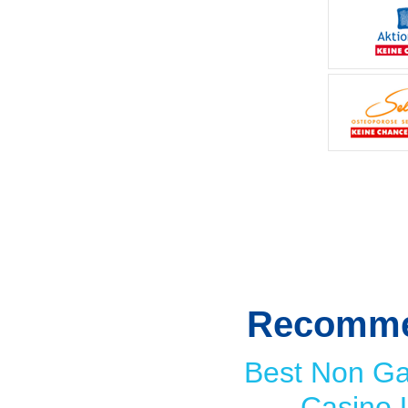
Recomme
Best Non G
Casino 