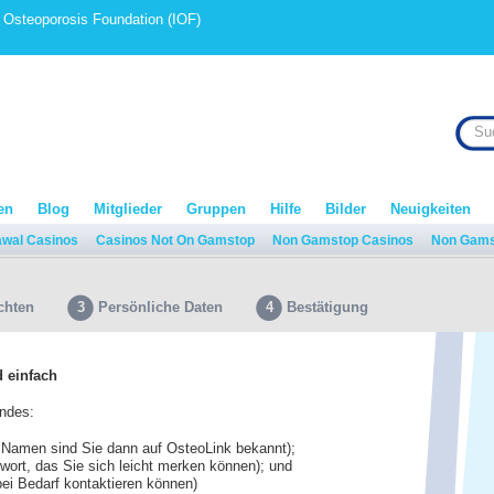
al Osteoporosis Foundation (IOF)
en
Blog
Mitglieder
Gruppen
Hilfe
Bilder
Neuigkeiten
awal Casinos
Casinos Not On Gamstop
Non Gamstop Casinos
Non Gams
chten
3
Persönliche Daten
4
Bestätigung
d einfach
endes:
Namen sind Sie dann auf OsteoLink bekannt);
wort, das Sie sich leicht merken können); und
bei Bedarf kontaktieren können)