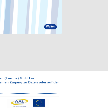
gen (Europa) GmbH in
einen Zugang zu Daten oder auf der