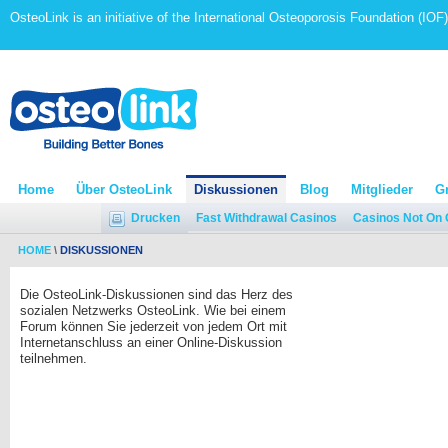
OsteoLink is an initiative of the International Osteoporosis Foundation (IOF)
Home
Über OsteoLink
Diskussionen
Blog
Mitglieder
G
Drucken
Fast Withdrawal Casinos
Casinos Not On
HOME
\
DISKUSSIONEN
Die OsteoLink-Diskussionen sind das Herz des
sozialen Netzwerks OsteoLink. Wie bei einem
Forum können Sie jederzeit von jedem Ort mit
Internetanschluss an einer Online-Diskussion
teilnehmen.