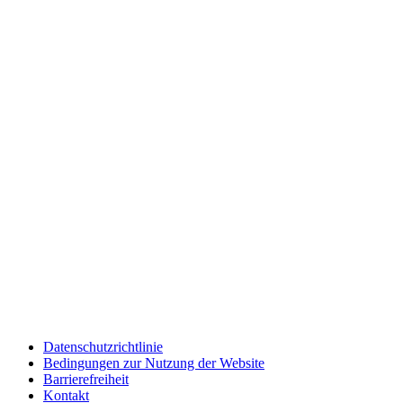
Datenschutzrichtlinie
Bedingungen zur Nutzung der Website
Barrierefreiheit
Kontakt