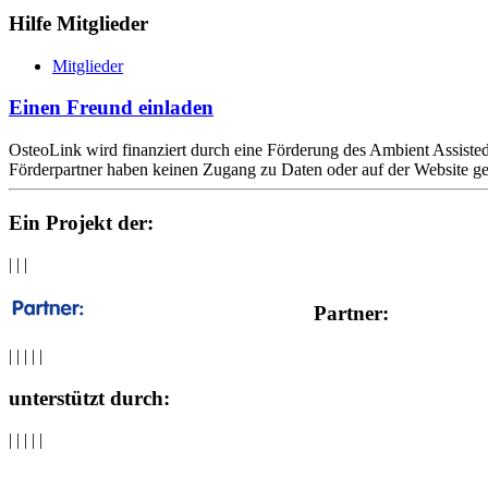
Hilfe Mitglieder
Mitglieder
Einen Freund einladen
OsteoLink wird finanziert durch eine Förderung des Ambient Assis
Förderpartner haben keinen Zugang zu Daten oder auf der Website gen
Ein Projekt der:
|
|
|
Partner:
|
|
|
|
|
unterstützt durch:
|
|
|
|
|