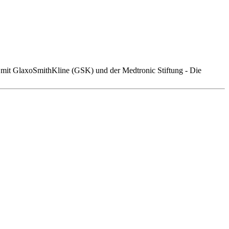
mit GlaxoSmithKline (GSK) und der Medtronic Stiftung - Die