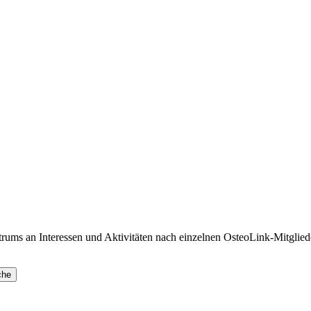
trums an Interessen und Aktivitäten nach einzelnen OsteoLink-Mitglie