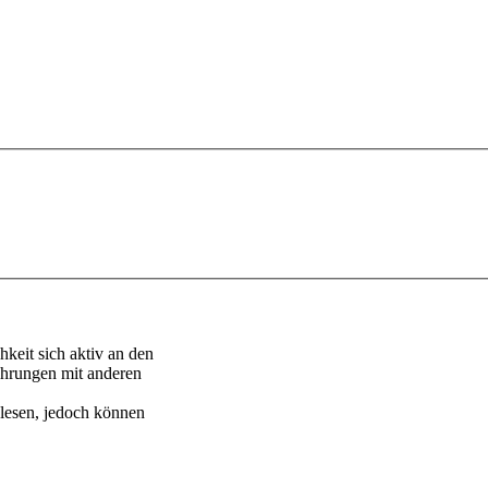
hkeit sich aktiv an den
fahrungen mit anderen
 lesen, jedoch können