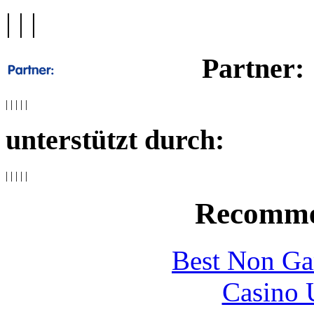
|
|
|
Partner:
|
|
|
|
|
unterstützt durch:
|
|
|
|
|
Recomme
Best Non Ga
Casino 