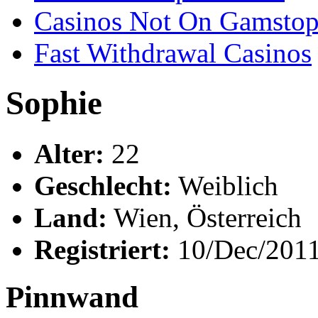
Casinos Not On Gamsto
Fast Withdrawal Casinos
Sophie
Alter:
22
Geschlecht:
Weiblich
Land:
Wien, Österreich
Registriert:
10/Dec/201
Pinnwand