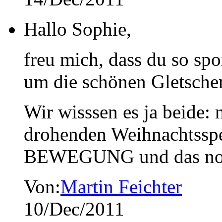
Hallo Sophie,
freu mich, dass du so spo
um die schönen Gletscher
Wir wisssen es ja beide: 
drohenden Weihnachtssp
BEWEGUNG und das noch
Von:
Martin Feichter
10/Dec/2011