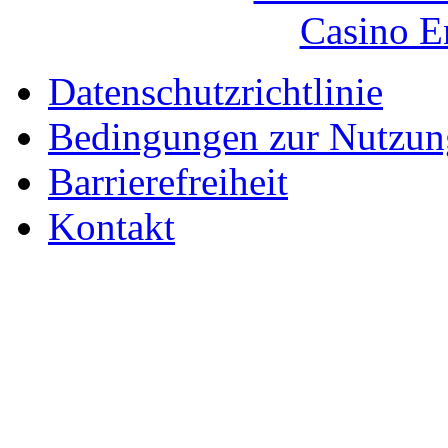
Casino E
Datenschutzrichtlinie
Bedingungen zur Nutzun
Barrierefreiheit
Kontakt