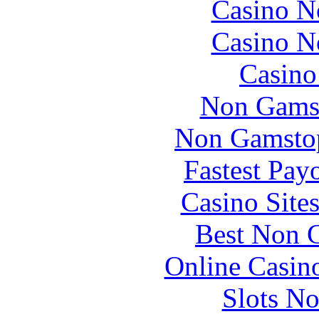
Casino N
Casino N
Casin
Non Gams
Non Gamstop
Fastest Pay
Casino Site
Best Non 
Online Casin
Slots N