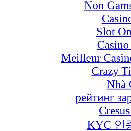
Non Gams
Casin
Slot On
Casino 
Meilleur Casin
Crazy Ti
Nhà 
рейтинг за
Cresus
KYC 인