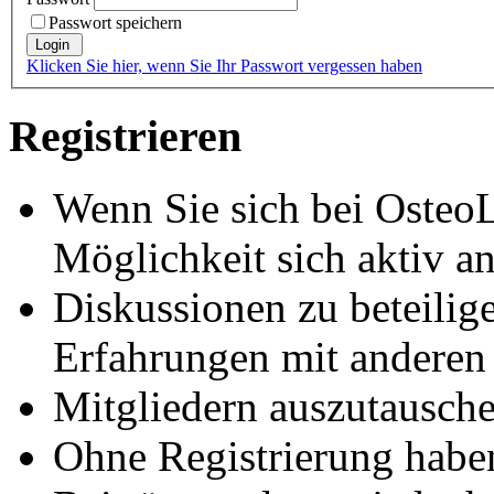
Passwort speichern
Klicken Sie hier, wenn Sie Ihr Passwort vergessen haben
Registrieren
Wenn Sie sich bei OsteoLi
Möglichkeit sich aktiv a
Diskussionen zu beteilige
Erfahrungen mit anderen
Mitgliedern auszutausche
Ohne Registrierung haben