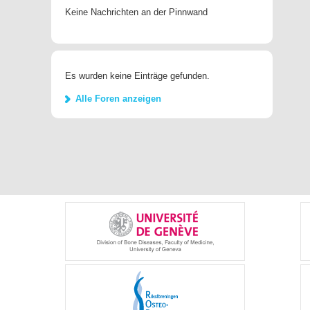
Keine Nachrichten an der Pinnwand
Es wurden keine Einträge gefunden.
Alle Foren anzeigen