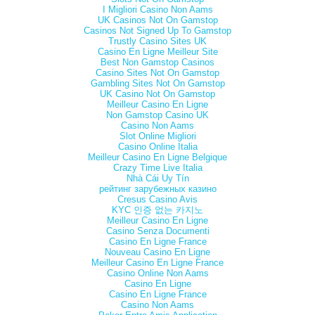
I Migliori Casino Non Aams
UK Casinos Not On Gamstop
Casinos Not Signed Up To Gamstop
Trustly Casino Sites UK
Casino En Ligne Meilleur Site
Best Non Gamstop Casinos
Casino Sites Not On Gamstop
Gambling Sites Not On Gamstop
UK Casino Not On Gamstop
Meilleur Casino En Ligne
Non Gamstop Casino UK
Casino Non Aams
Slot Online Migliori
Casino Online Italia
Meilleur Casino En Ligne Belgique
Crazy Time Live Italia
Nhà Cái Uy Tín
рейтинг зарубежных казино
Cresus Casino Avis
KYC 인증 없는 카지노
Meilleur Casino En Ligne
Casino Senza Documenti
Casino En Ligne France
Nouveau Casino En Ligne
Meilleur Casino En Ligne France
Casino Online Non Aams
Casino En Ligne
Casino En Ligne France
Casino Non Aams