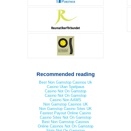
Recommended reading
Best Non Gamstop Casinos Uk
Casino Utan Spelpaus
Casino Not On Gamstop
Casino Not On Gamstop
Casino Non AAMS
Non Gamstop Casinos UK
Non Gamstop Casino Sites UK
Fastest Payout Online Casino
Casino Sites Not On Gamstop
Best Non Gamstop Casinos
Online Casinos Not On Gamstop
Slots Not On Gamstop