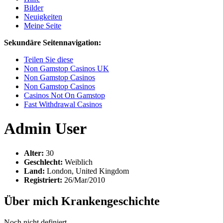
Bilder
Neuigkeiten
Meine Seite
Sekundäre Seitennavigation:
Teilen Sie diese
Non Gamstop Casinos UK
Non Gamstop Casinos
Non Gamstop Casinos
Casinos Not On Gamstop
Fast Withdrawal Casinos
Admin User
Alter:
30
Geschlecht:
Weiblich
Land:
London, United Kingdom
Registriert:
26/Mar/2010
Über mich Krankengeschichte
Noch nicht definiert.