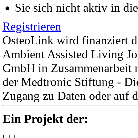
Sie sich nicht aktiv in d
Registrieren
OsteoLink wird finanziert 
Ambient Assisted Living J
GmbH in Zusammenarbeit m
der Medtronic Stiftung - Di
Zugang zu Daten oder auf de
Ein Projekt der: