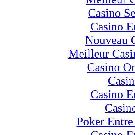
Casino S
Casino E
Nouveau C
Meilleur Casi
Casino O
Casin
Casino E
Casin
Poker Entre
Casino E