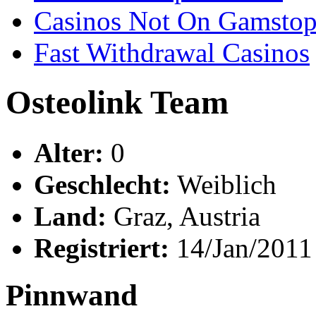
Casinos Not On Gamsto
Fast Withdrawal Casinos
Osteolink Team
Alter:
0
Geschlecht:
Weiblich
Land:
Graz, Austria
Registriert:
14/Jan/2011
Pinnwand