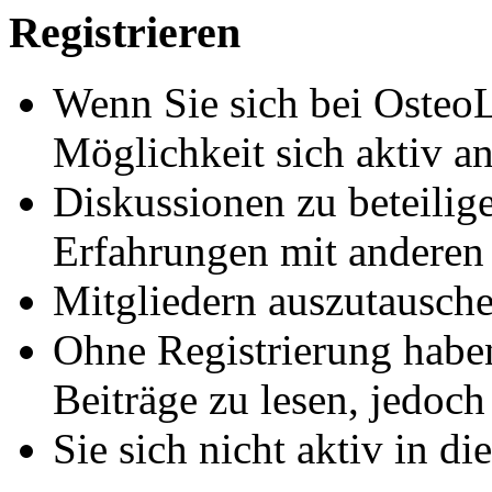
Registrieren
Wenn Sie sich bei OsteoLi
Möglichkeit sich aktiv a
Diskussionen zu beteilige
Erfahrungen mit anderen
Mitgliedern auszutausche
Ohne Registrierung haben
Beiträge zu lesen, jedoc
Sie sich nicht aktiv in d