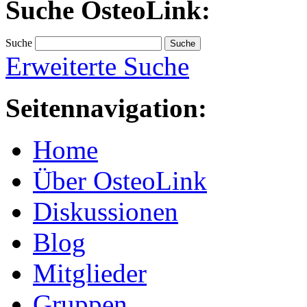
Suche OsteoLink:
Suche
Erweiterte Suche
Seitennavigation:
Home
Über OsteoLink
Diskussionen
Blog
Mitglieder
Gruppen