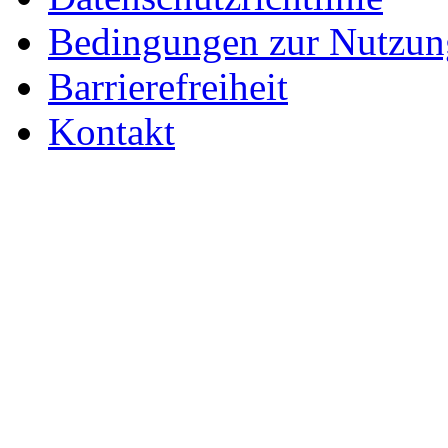
Bedingungen zur Nutzun
Barrierefreiheit
Kontakt