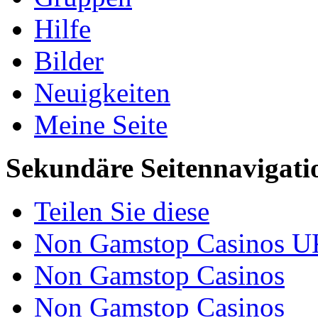
Hilfe
Bilder
Neuigkeiten
Meine Seite
Sekundäre Seitennavigati
Teilen Sie diese
Non Gamstop Casinos U
Non Gamstop Casinos
Non Gamstop Casinos