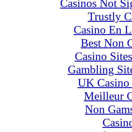
Casinos Not S
Trustly 
Casino En L
Best Non 
Casino Site
Gambling Sit
UK Casino
Meilleur 
Non Gams
Casin