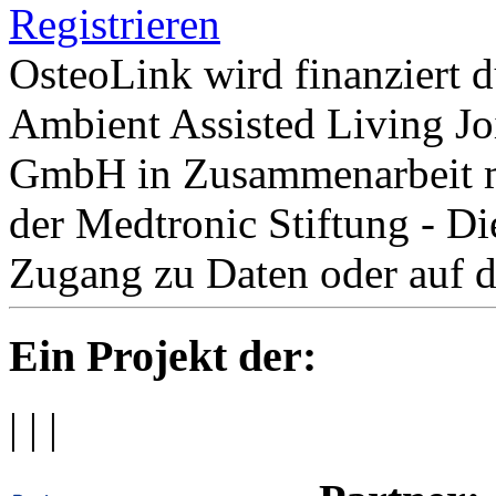
Registrieren
OsteoLink wird finanziert 
Ambient Assisted Living J
GmbH in Zusammenarbeit m
der Medtronic Stiftung - Di
Zugang zu Daten oder auf de
Ein Projekt der:
|
|
|