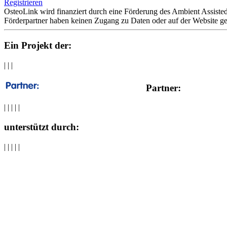
Registrieren
OsteoLink wird finanziert durch eine Förderung des Ambient Assis
Förderpartner haben keinen Zugang zu Daten oder auf der Website gen
Ein Projekt der:
|
|
|
Partner:
|
|
|
|
|
unterstützt durch:
|
|
|
|
|