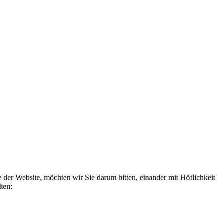
 der Website, möchten wir Sie darum bitten, einander mit Höflichkeit
ten: