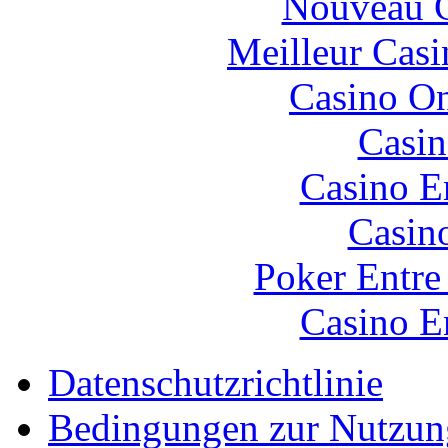
Nouveau C
Meilleur Casi
Casino O
Casin
Casino E
Casin
Poker Entre
Casino E
Datenschutzrichtlinie
Bedingungen zur Nutzun