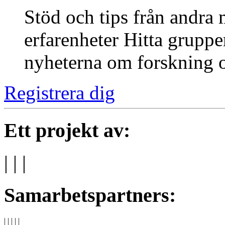
Stöd och tips från andr
erfarenheter Hitta grupp
nyheterna om forskning 
Registrera dig
Ett projekt av:
|
|
|
Samarbetspartners:
|
|
|
|
|