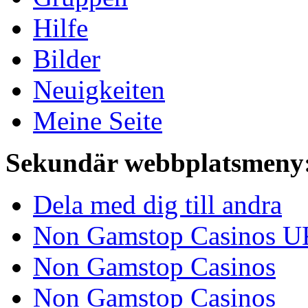
Hilfe
Bilder
Neuigkeiten
Meine Seite
Sekundär webbplatsmeny
Dela med dig till andra
Non Gamstop Casinos U
Non Gamstop Casinos
Non Gamstop Casinos