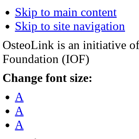
Skip to main content
Skip to site navigation
OsteoLink is an initiative o
Foundation (IOF)
Change font size:
A
A
A