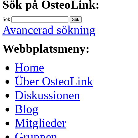
Sök på OsteoLink:
Sök
Avancerad sökning
Webbplatsmeny:
Home
Über OsteoLink
Diskussionen
Blog
Mitglieder
Gruppen