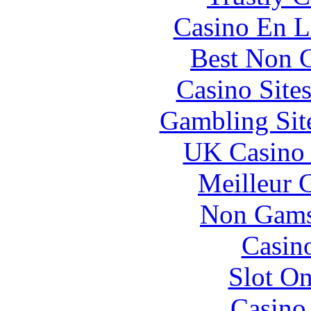
Casino En L
Best Non 
Casino Site
Gambling Sit
UK Casino
Meilleur 
Non Gams
Casin
Slot On
Casino 