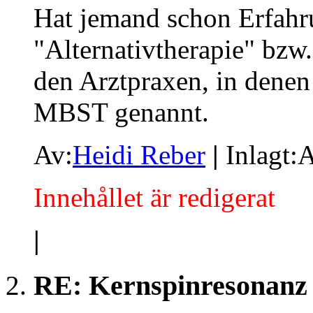
Hat jemand schon Erfahr
"Alternativtherapie" bzw
den Arztpraxen, in denen
MBST genannt.
Av:
Heidi Reber
|
Inlagt:
Innehållet är redigerat
|
RE: Kernspinresonanz